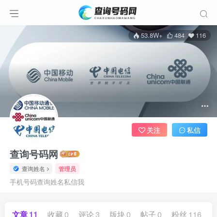
53.8W+
484
116
关注
私信
查询号码网
查询姓名
管理员
手机号码查询姓名私信我
文章
11
收藏
0
评论
3
版块
0
帖子
0
粉丝
116